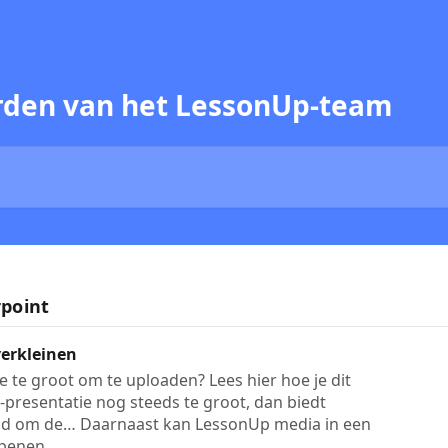
rden van het LessonUp-team
point
verkleinen
e te groot om te uploaden? Lees hier hoe je dit
-presentatie nog steeds te groot, dan biedt
id om de… Daarnaast kan LessonUp media in een
penen. ​