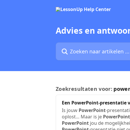
Naar de hoofdinhoud
Advies en antwoo
Zoeken naar artikelen ...
Zoekresultaten voor:
power
Een
PowerPoint
-presentatie 
Is jouw
PowerPoint
-presentati
oplost… Maar is je
PowerPoint
PowerPoint
jou de mogelijkhe
PowerPoint
-presentatie niet o