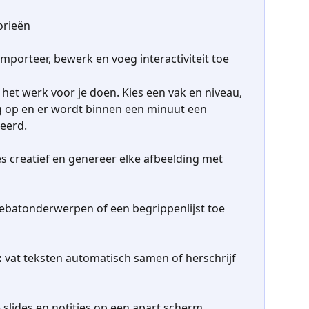
orieën
importeer, bewerk en voeg interactiviteit toe
I het werk voor je doen. Kies een vak en niveau, 
g op en er wordt binnen een minuut een 
eerd.
s creatief en genereer elke afbeelding met 
ebatonderwerpen of een begrippenlijst toe 
:
 vat teksten automatisch samen of herschrijf 
je slides en notities op een apart scherm